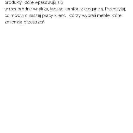
produkty, które wpasowują się
w różnorodne wnętrza, łącząc komfort z elegancją. Przeczytaj,
co mówią o naszej pracy klienci, którzy wybrali meble, które
zmieniają przestrzeń!
Polski producent mebli tapicerowanych.
Tworzymy meble z myślą o naszych klientach. Wszystkie
zamówienia realizujemy
z dbałością o detale, wykorzystując najwyższej klasy
materiały.
Contrast Wojciech Janicki
ul. Józefa Czumy 8, 05-074 Halinów-Józefin
biuro@contrastmeble.pl
+48 22 760 43 37